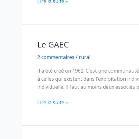
L’EARL
Lire la suite »
Le GAEC
2 commentaires
/
rural
Il a été créé en 1962. C’est une communauté
à celles qui existent dans l’exploitation ind
individuelle. Il faut au moins deux associés
Le
Lire la suite »
GAEC