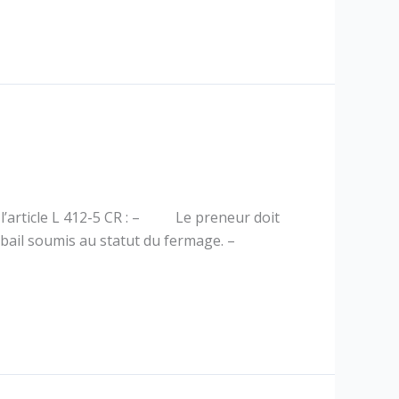
ar l’article L 412-5 CR : – Le preneur doit
 un bail soumis au statut du fermage. –