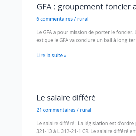
GFA : groupement foncier a
6 commentaires
/
rural
Le GFA a pour mission de porter le foncier. L
est que le GFA va conclure un bail à long te
GFA
Lire la suite »
:
groupement
foncier
agricole
Le salaire différé
21 commentaires
/
rural
Le salaire différé : La législation est d’ordre
321-13 à L 312-21-1 CR. Le salaire différé en