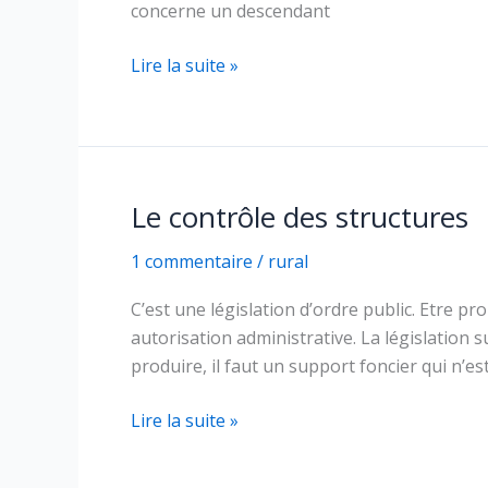
concerne un descendant
Le
Lire la suite »
salaire
différé
Le contrôle des structures
1 commentaire
/
rural
C’est une législation d’ordre public. Etre pr
autorisation administrative. La législation s
produire, il faut un support foncier qui n’est
Le
Lire la suite »
contrôle
des