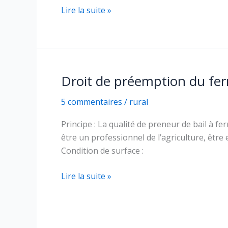
Les
Lire la suite »
indemnités
de
fin
de
bail
Droit de préemption du fer
rural
5 commentaires
/
rural
Principe : La qualité de preneur de bail à f
être un professionnel de l’agriculture, êt
Condition de surface :
Droit
Lire la suite »
de
préemption
du