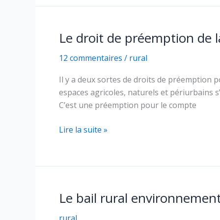
structures
Le droit de préemption de 
12 commentaires
/
rural
Il y a deux sortes de droits de préemption
espaces agricoles, naturels et périurbains s
C’est une préemption pour le compte
Le
Lire la suite »
droit
de
préemption
de
la
Le bail rural environnement
SAFER
rural