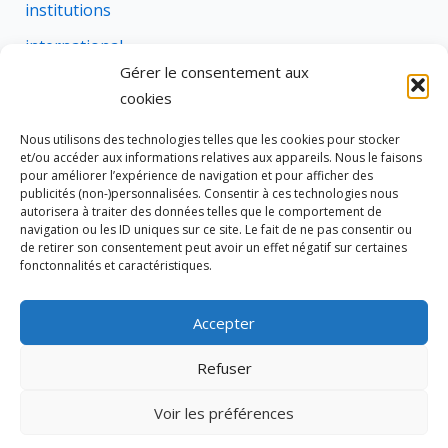
institutions
international
Gérer le consentement aux
justice
cookies
profession
Nous utilisons des technologies telles que les cookies pour stocker
rural
et/ou accéder aux informations relatives aux appareils. Nous le faisons
pour améliorer l’expérience de navigation et pour afficher des
social
publicités (non-)personnalisées. Consentir à ces technologies nous
autorisera à traiter des données telles que le comportement de
succession
navigation ou les ID uniques sur ce site. Le fait de ne pas consentir ou
de retirer son consentement peut avoir un effet négatif sur certaines
suretes
fonctonnalités et caractéristiques.
Accepter
Tous droits réservés © 2026 Cravate de Notaire
Refuser
Site édité par
333 NOTAIRES
Voir les préférences
Politique de cookies (UE)
Notaires dans le Var