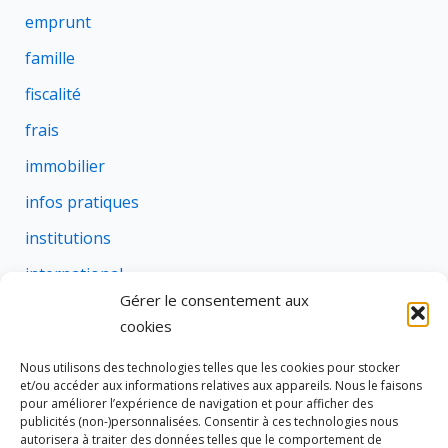
emprunt
famille
fiscalité
frais
immobilier
infos pratiques
institutions
international
Gérer le consentement aux
justice
cookies
profession
Nous utilisons des technologies telles que les cookies pour stocker
rural
et/ou accéder aux informations relatives aux appareils. Nous le faisons
pour améliorer l’expérience de navigation et pour afficher des
social
publicités (non-)personnalisées. Consentir à ces technologies nous
autorisera à traiter des données telles que le comportement de