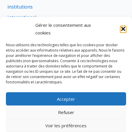
institutions
international
Gérer le consentement aux
justice
cookies
profession
Nous utilisons des technologies telles que les cookies pour stocker
rural
et/ou accéder aux informations relatives aux appareils. Nous le faisons
pour améliorer l’expérience de navigation et pour afficher des
social
publicités (non-)personnalisées. Consentir à ces technologies nous
autorisera à traiter des données telles que le comportement de
succession
navigation ou les ID uniques sur ce site. Le fait de ne pas consentir ou
de retirer son consentement peut avoir un effet négatif sur certaines
suretes
fonctonnalités et caractéristiques.
Accepter
Tous droits réservés © 2026 Cravate de Notaire
Refuser
Site édité par
333 NOTAIRES
Voir les préférences
Politique de cookies (UE)