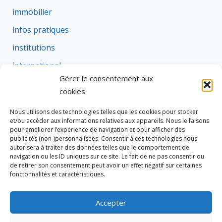
immobilier
infos pratiques
institutions
international
Gérer le consentement aux
justice
cookies
profession
Nous utilisons des technologies telles que les cookies pour stocker
rural
et/ou accéder aux informations relatives aux appareils. Nous le faisons
pour améliorer l’expérience de navigation et pour afficher des
social
publicités (non-)personnalisées. Consentir à ces technologies nous
autorisera à traiter des données telles que le comportement de
succession
navigation ou les ID uniques sur ce site. Le fait de ne pas consentir ou
de retirer son consentement peut avoir un effet négatif sur certaines
suretes
fonctonnalités et caractéristiques.
Accepter
Tous droits réservés © 2026 Cravate de Notaire