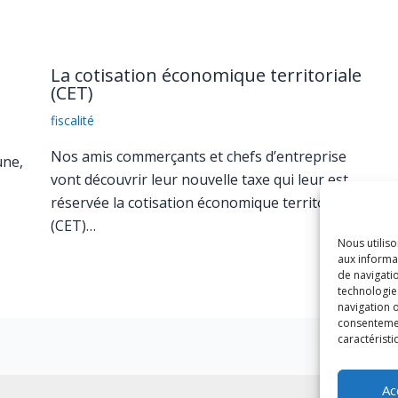
La cotisation économique territoriale
(CET)
fiscalité
Nos amis commerçants et chefs d’entreprise
une,
vont découvrir leur nouvelle taxe qui leur est
réservée la cotisation économique territoriale
(CET)…
Nous utilis
aux informat
de navigatio
technologie
navigation o
consentement
caractéristi
Ac