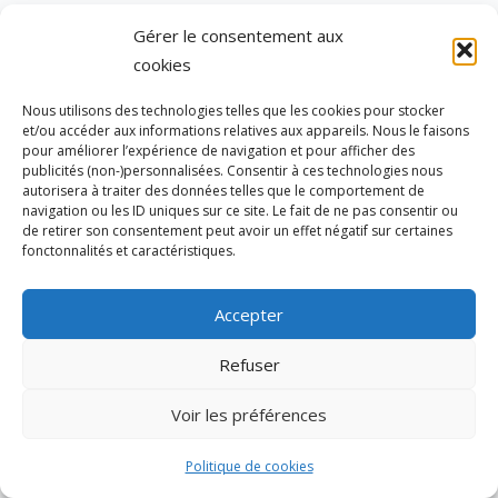
Gérer le consentement aux
LUCIEN
cookies
07/03/2015 À 21:20
Nous utilisons des technologies telles que les cookies pour stocker
Lorsqu’un jugement a été infirmé pour défaut
et/ou accéder aux informations relatives aux appareils. Nous le faisons
pour améliorer l’expérience de navigation et pour afficher des
de recours gracieux, le demandeur peut-il se
publicités (non-)personnalisées. Consentir à ces technologies nous
voir opposer l’autorité de la chose jugée quand
autorisera à traiter des données telles que le comportement de
navigation ou les ID uniques sur ce site. Le fait de ne pas consentir ou
il saisit à nouveau le premier juge après
de retirer son consentement peut avoir un effet négatif sur certaines
régularisation ?
fonctonnalités et caractéristiques.
Accepter
Refuser
BERNARD FONJU
28/01/2016 À 13:22
Voir les préférences
L »immeuble de ma cliente a été vendu par sa
Politique de cookies
mère sur la base d’une procuration . Ma cliente