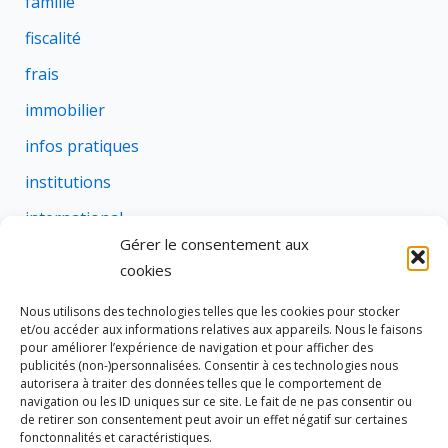
famille
fiscalité
frais
immobilier
infos pratiques
institutions
international
Gérer le consentement aux
justice
cookies
profession
Nous utilisons des technologies telles que les cookies pour stocker
rural
et/ou accéder aux informations relatives aux appareils. Nous le faisons
pour améliorer l’expérience de navigation et pour afficher des
social
publicités (non-)personnalisées. Consentir à ces technologies nous
autorisera à traiter des données telles que le comportement de
succession
navigation ou les ID uniques sur ce site. Le fait de ne pas consentir ou
de retirer son consentement peut avoir un effet négatif sur certaines
suretes
fonctonnalités et caractéristiques.