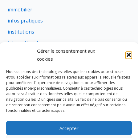
immobilier
infos pratiques
institutions
international
Gérer le consentement aux
justice
cookies
profession
Nous utilisons des technologies telles que les cookies pour stocker
rural
et/ou accéder aux informations relatives aux appareils. Nous le faisons
pour améliorer l’expérience de navigation et pour afficher des
social
publicités (non-)personnalisées. Consentir à ces technologies nous
autorisera à traiter des données telles que le comportement de
succession
navigation ou les ID uniques sur ce site. Le fait de ne pas consentir ou
de retirer son consentement peut avoir un effet négatif sur certaines
suretes
fonctonnalités et caractéristiques.
Accepter
Tous droits réservés © 2026 Cravate de Notaire