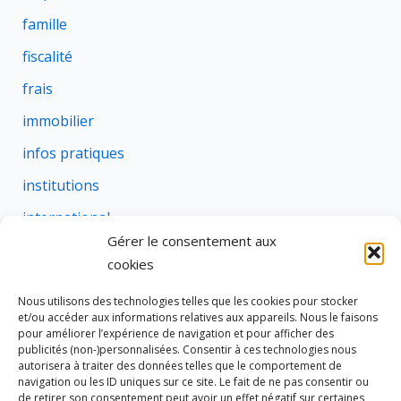
famille
fiscalité
frais
immobilier
infos pratiques
institutions
international
Gérer le consentement aux
justice
cookies
profession
Nous utilisons des technologies telles que les cookies pour stocker
rural
et/ou accéder aux informations relatives aux appareils. Nous le faisons
pour améliorer l’expérience de navigation et pour afficher des
social
publicités (non-)personnalisées. Consentir à ces technologies nous
autorisera à traiter des données telles que le comportement de
succession
navigation ou les ID uniques sur ce site. Le fait de ne pas consentir ou
de retirer son consentement peut avoir un effet négatif sur certaines