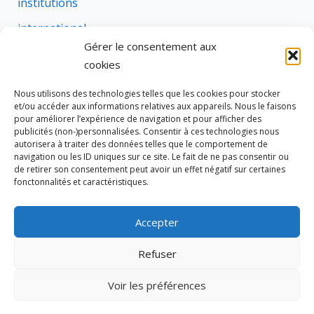
institutions
international
Gérer le consentement aux
justice
cookies
profession
Nous utilisons des technologies telles que les cookies pour stocker
rural
et/ou accéder aux informations relatives aux appareils. Nous le faisons
pour améliorer l’expérience de navigation et pour afficher des
social
publicités (non-)personnalisées. Consentir à ces technologies nous
autorisera à traiter des données telles que le comportement de
succession
navigation ou les ID uniques sur ce site. Le fait de ne pas consentir ou
de retirer son consentement peut avoir un effet négatif sur certaines
suretes
fonctonnalités et caractéristiques.
Accepter
Tous droits réservés © 2026 Cravate de Notaire
Refuser
Site édité par
333 NOTAIRES
Voir les préférences
Politique de cookies (UE)
Notaires dans le Var