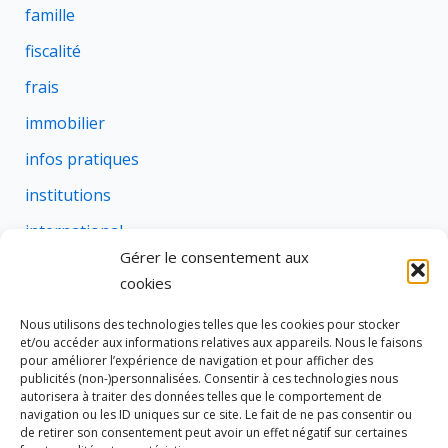
famille
fiscalité
frais
immobilier
infos pratiques
institutions
international
Gérer le consentement aux
justice
cookies
profession
Nous utilisons des technologies telles que les cookies pour stocker
rural
et/ou accéder aux informations relatives aux appareils. Nous le faisons
pour améliorer l’expérience de navigation et pour afficher des
social
publicités (non-)personnalisées. Consentir à ces technologies nous
autorisera à traiter des données telles que le comportement de
succession
navigation ou les ID uniques sur ce site. Le fait de ne pas consentir ou
de retirer son consentement peut avoir un effet négatif sur certaines
suretes