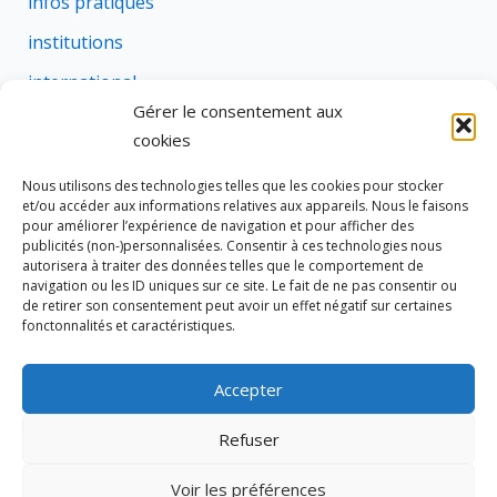
infos pratiques
institutions
international
Gérer le consentement aux
justice
cookies
profession
Nous utilisons des technologies telles que les cookies pour stocker
rural
et/ou accéder aux informations relatives aux appareils. Nous le faisons
pour améliorer l’expérience de navigation et pour afficher des
social
publicités (non-)personnalisées. Consentir à ces technologies nous
autorisera à traiter des données telles que le comportement de
succession
navigation ou les ID uniques sur ce site. Le fait de ne pas consentir ou
de retirer son consentement peut avoir un effet négatif sur certaines
suretes
fonctonnalités et caractéristiques.
Accepter
Tous droits réservés © 2026 Cravate de Notaire
Refuser
Site édité par
333 NOTAIRES
Voir les préférences
Politique de cookies (UE)