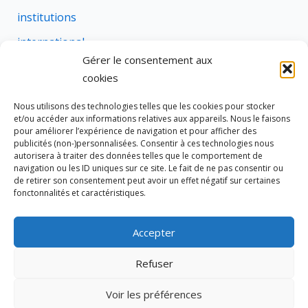
institutions
international
Gérer le consentement aux
justice
cookies
profession
Nous utilisons des technologies telles que les cookies pour stocker
rural
et/ou accéder aux informations relatives aux appareils. Nous le faisons
pour améliorer l’expérience de navigation et pour afficher des
social
publicités (non-)personnalisées. Consentir à ces technologies nous
autorisera à traiter des données telles que le comportement de
succession
navigation ou les ID uniques sur ce site. Le fait de ne pas consentir ou
de retirer son consentement peut avoir un effet négatif sur certaines
suretes
fonctonnalités et caractéristiques.
Accepter
Tous droits réservés © 2026 Cravate de Notaire
Refuser
Site édité par
333 NOTAIRES
Voir les préférences
Politique de cookies (UE)