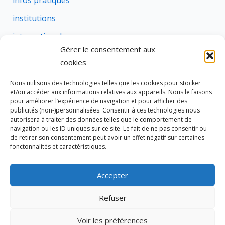
infos pratiques
institutions
international
Gérer le consentement aux
justice
cookies
profession
Nous utilisons des technologies telles que les cookies pour stocker
rural
et/ou accéder aux informations relatives aux appareils. Nous le faisons
pour améliorer l’expérience de navigation et pour afficher des
social
publicités (non-)personnalisées. Consentir à ces technologies nous
autorisera à traiter des données telles que le comportement de
succession
navigation ou les ID uniques sur ce site. Le fait de ne pas consentir ou
de retirer son consentement peut avoir un effet négatif sur certaines
suretes
fonctonnalités et caractéristiques.
Accepter
Tous droits réservés © 2026 Cravate de Notaire
Refuser
Site édité par
333 NOTAIRES
Voir les préférences
Politique de cookies (UE)