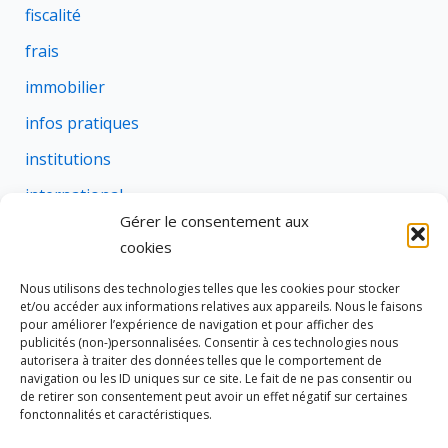
fiscalité
frais
immobilier
infos pratiques
institutions
international
Gérer le consentement aux
justice
cookies
profession
Nous utilisons des technologies telles que les cookies pour stocker
rural
et/ou accéder aux informations relatives aux appareils. Nous le faisons
pour améliorer l’expérience de navigation et pour afficher des
social
publicités (non-)personnalisées. Consentir à ces technologies nous
autorisera à traiter des données telles que le comportement de
succession
navigation ou les ID uniques sur ce site. Le fait de ne pas consentir ou
de retirer son consentement peut avoir un effet négatif sur certaines
suretes
fonctonnalités et caractéristiques.