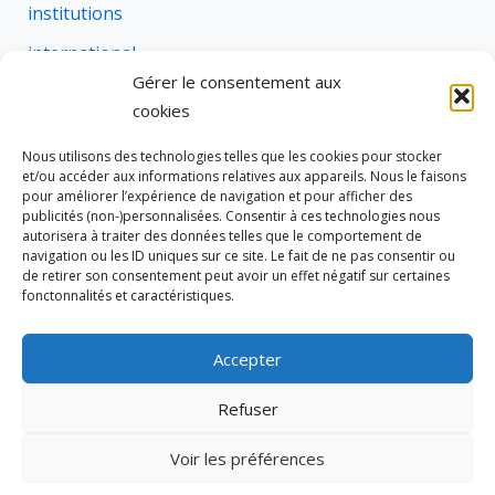
institutions
international
Gérer le consentement aux
justice
cookies
profession
Nous utilisons des technologies telles que les cookies pour stocker
rural
et/ou accéder aux informations relatives aux appareils. Nous le faisons
pour améliorer l’expérience de navigation et pour afficher des
social
publicités (non-)personnalisées. Consentir à ces technologies nous
autorisera à traiter des données telles que le comportement de
succession
navigation ou les ID uniques sur ce site. Le fait de ne pas consentir ou
de retirer son consentement peut avoir un effet négatif sur certaines
suretes
fonctonnalités et caractéristiques.
Accepter
Tous droits réservés © 2026 Cravate de Notaire
Refuser
Site édité par
333 NOTAIRES
Voir les préférences
Politique de cookies (UE)
Notaires dans le Var