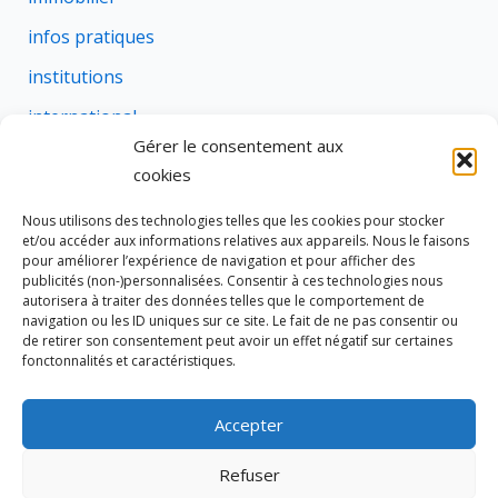
infos pratiques
institutions
international
Gérer le consentement aux
justice
cookies
profession
Nous utilisons des technologies telles que les cookies pour stocker
rural
et/ou accéder aux informations relatives aux appareils. Nous le faisons
pour améliorer l’expérience de navigation et pour afficher des
social
publicités (non-)personnalisées. Consentir à ces technologies nous
autorisera à traiter des données telles que le comportement de
succession
navigation ou les ID uniques sur ce site. Le fait de ne pas consentir ou
de retirer son consentement peut avoir un effet négatif sur certaines
suretes
fonctonnalités et caractéristiques.
Accepter
Tous droits réservés © 2026 Cravate de Notaire
Refuser
Site édité par
333 NOTAIRES