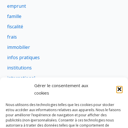
emprunt
famille
fiscalité
frais
immobilier
infos pratiques
institutions
international
Gérer le consentement aux
justice
cookies
profession
Nous utilisons des technologies telles que les cookies pour stocker
rural
et/ou accéder aux informations relatives aux appareils. Nous le faisons
pour améliorer l’expérience de navigation et pour afficher des
social
publicités (non-)personnalisées. Consentir à ces technologies nous
autorisera à traiter des données telles que le comportement de