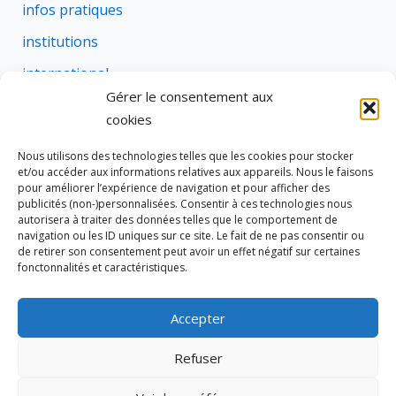
infos pratiques
institutions
international
Gérer le consentement aux
justice
cookies
profession
Nous utilisons des technologies telles que les cookies pour stocker
rural
et/ou accéder aux informations relatives aux appareils. Nous le faisons
pour améliorer l’expérience de navigation et pour afficher des
social
publicités (non-)personnalisées. Consentir à ces technologies nous
autorisera à traiter des données telles que le comportement de
succession
navigation ou les ID uniques sur ce site. Le fait de ne pas consentir ou
de retirer son consentement peut avoir un effet négatif sur certaines
suretes
fonctonnalités et caractéristiques.
Accepter
Tous droits réservés © 2026 Cravate de Notaire
Refuser
Site édité par
333 NOTAIRES