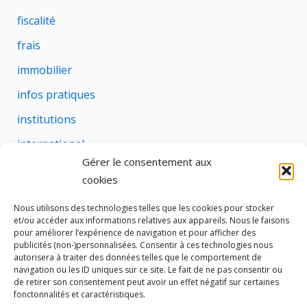
fiscalité
frais
immobilier
infos pratiques
institutions
international
Gérer le consentement aux
justice
cookies
profession
Nous utilisons des technologies telles que les cookies pour stocker
rural
et/ou accéder aux informations relatives aux appareils. Nous le faisons
pour améliorer l’expérience de navigation et pour afficher des
social
publicités (non-)personnalisées. Consentir à ces technologies nous
autorisera à traiter des données telles que le comportement de
succession
navigation ou les ID uniques sur ce site. Le fait de ne pas consentir ou
de retirer son consentement peut avoir un effet négatif sur certaines
suretes
fonctonnalités et caractéristiques.