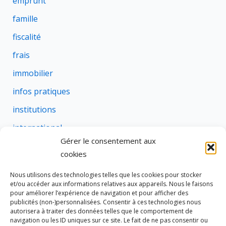
emprunt
famille
fiscalité
frais
immobilier
infos pratiques
institutions
international
Gérer le consentement aux
justice
cookies
profession
Nous utilisons des technologies telles que les cookies pour stocker
rural
et/ou accéder aux informations relatives aux appareils. Nous le faisons
pour améliorer l’expérience de navigation et pour afficher des
social
publicités (non-)personnalisées. Consentir à ces technologies nous
autorisera à traiter des données telles que le comportement de
succession
navigation ou les ID uniques sur ce site. Le fait de ne pas consentir ou